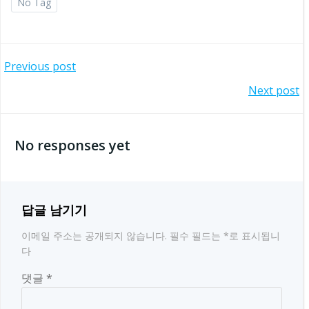
No Tag
글
Previous post
글
Next post
탐
탐
색
No responses yet
색
답글 남기기
이메일 주소는 공개되지 않습니다.
필수 필드는
*
로 표시됩니
다
댓글
*