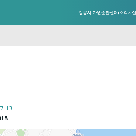
강릉시 자원순환센터(소각시설
-13
18